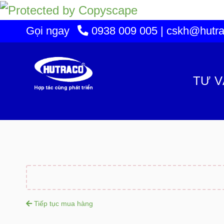
Gọi ngay
0938 009 005 | cskh@hutra
TƯ V
Tiếp tục mua hàng