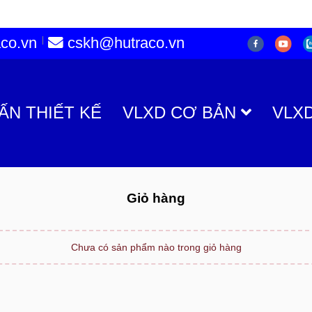
co.vn
cskh@hutraco.vn
ẤN THIẾT KẾ
VLXD CƠ BẢN
VLX
Giỏ hàng
Chưa có sản phẩm nào trong giỏ hàng