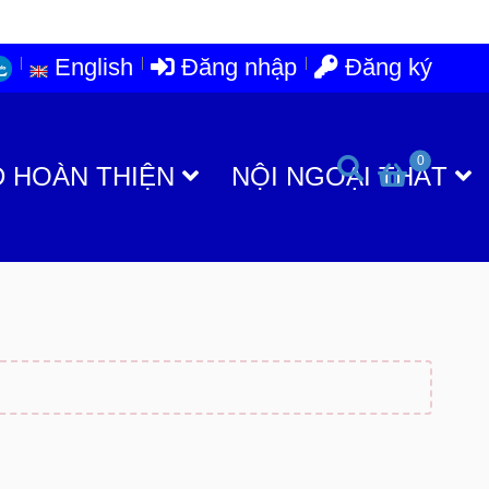
English
Đăng nhập
Đăng ký
0
D HOÀN THIỆN
NỘI NGOẠI THẤT