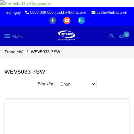
Gọi ngay
0938 009 005 | cskh@hutraco.vn
cskh@hutraco.vn
0
MENU
Trang chủ
/
WEV5033-7SW
WEV5033-7SW
Sắp xếp: