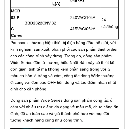
CU
l
(A)
n
MCB
02 P
240VAC/10kA
24
BBD2322CNV
32
cái/thùng
C
415VAC/06kA
Curve
Panasonic thương hiệu thiết bị điện hàng đầu thế giới, với
kinh nghiệm sản xuất, phân phối các sản phẩm thiết bị điện
cho các công trình xây dựng. Trong đó, dòng sản phẩm
Wide Series đến từ thương hiệu Nhật Bản này có thiết kế
đơn giản, tinh tế mà không kém phần sang trọng với 2
màu cơ bản là trắng và xám, công tắc dòng Wide thường
đi cùng với đèn báo OFF tiện dụng và tạo điểm nhấn nhất
định cho căn phòng.
Dòng sản phẩm Wide Series dòng sản phẩm công tắc ổ
cắm với nhiều ưu điểm: đa dạng về mẫu mã, chức năng ổn
định, độ an toàn cao và giá thành phù hợp với mọi đối
tượng khách hàng cũng như công trình.