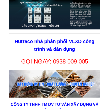
Hutraco nhà phân phối VLXD công
trình và dân dụng
GỌI NGAY:
0938 009 005
CÔNG TY TNHH TM DV TƯ VẤN XÂY DỰNG VÀ