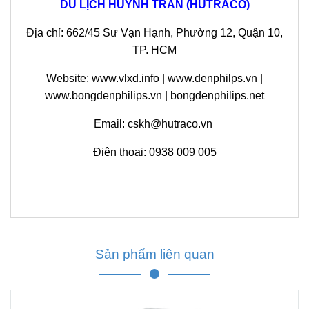
DU LỊCH HUỲNH TRẦN (HUTRACO)
Địa chỉ:
662/45 Sư Vạn Hạnh, Phường 12, Quận 10,
TP. HCM
Website: www.vlxd.info | www.denphilps.vn |
www.bongdenphilips.vn | bongdenphilips.net
Email:
cskh@hutraco.vn
Điện thoại:
0938 009 005
Sản phẩm liên quan