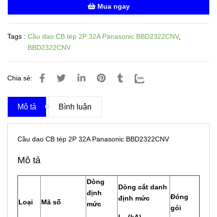
Mua ngay
Tags :
Cầu dao CB tép 2P 32A Panasonic BBD2322CNV
,
BBD2322CNV
Chia sẻ:
Mô tả
Bình luận
Cầu dao CB tép 2P 32A Panasonic BBD2322CNV
Mô tả
Dòng
Dòng cắt danh
định
Đóng
định mức
Loại
Mã số
mức
gói
l
(kA)