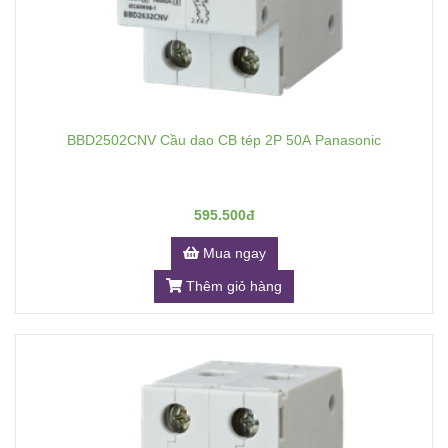
BBD2502CNV Cầu dao CB tép 2P 50A Panasonic
595.500đ
Mua ngay
Thêm giỏ hàng