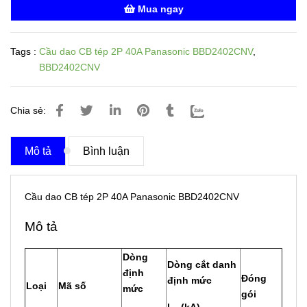
Mua ngay
Tags :
Cầu dao CB tép 2P 40A Panasonic BBD2402CNV
,
BBD2402CNV
Chia sẻ:
Mô tả
Bình luận
Cầu dao CB tép 2P 40A Panasonic BBD2402CNV
Mô tả
Dòng
Dòng cắt danh
định
Đóng
định mức
Loại
Mã số
mức
gói
l
(kA)