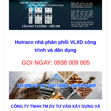
Hutraco nhà phân phối VLXD công
trình và dân dụng
GỌI NGAY:
0938 009 005
CÔNG TY TNHH TM DV TƯ VẤN XÂY DỰNG VÀ