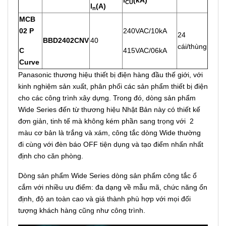
CU
l
(A)
n
MCB
02 P
240VAC/10kA
24
BBD2402CNV
40
cái/thùng
C
415VAC/06kA
Curve
Panasonic thương hiệu thiết bị điện hàng đầu thế giới, với
kinh nghiệm sản xuất, phân phối các sản phẩm thiết bị điện
cho các công trình xây dựng. Trong đó, dòng sản phẩm
Wide Series đến từ thương hiệu Nhật Bản này có thiết kế
đơn giản, tinh tế mà không kém phần sang trọng với 2
màu cơ bản là trắng và xám, công tắc dòng Wide thường
đi cùng với đèn báo OFF tiện dụng và tạo điểm nhấn nhất
định cho căn phòng.
Dòng sản phẩm Wide Series dòng sản phẩm công tắc ổ
cắm với nhiều ưu điểm: đa dạng về mẫu mã, chức năng ổn
định, độ an toàn cao và giá thành phù hợp với mọi đối
tượng khách hàng cũng như công trình.