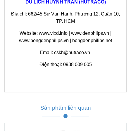
DU LỊCH HUỲNH TRẦN (HUTRACO)
Địa chỉ:
662/45 Sư Vạn Hạnh, Phường 12, Quận 10,
TP. HCM
Website: www.vlxd.info | www.denphilps.vn |
www.bongdenphilips.vn | bongdenphilips.net
Email:
cskh@hutraco.vn
Điện thoại:
0938 009 005
Sản phẩm liên quan