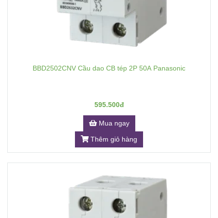
BBD2502CNV Cầu dao CB tép 2P 50A Panasonic
595.500đ
Mua ngay
Thêm giỏ hàng