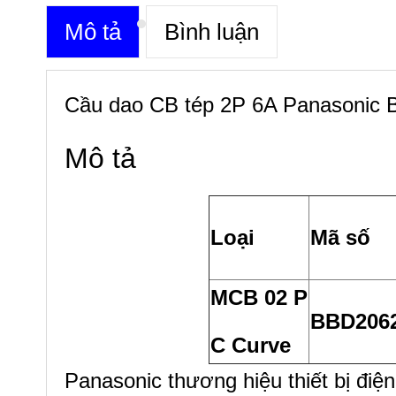
Mô tả
Bình luận
Cầu dao CB tép 2P 6A Panasoni
Mô tả
Loại
Mã số
MCB 02 P
BBD206
C Curve
Panasonic thương hiệu thiết bị điện