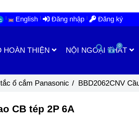
English
Đăng nhập
Đăng ký
0
D HOÀN THIỆN
NỘI NGOẠI THẤT
g tắc ổ cắm Panasonic
/
BBD2062CNV Cầu 
o CB tép 2P 6A