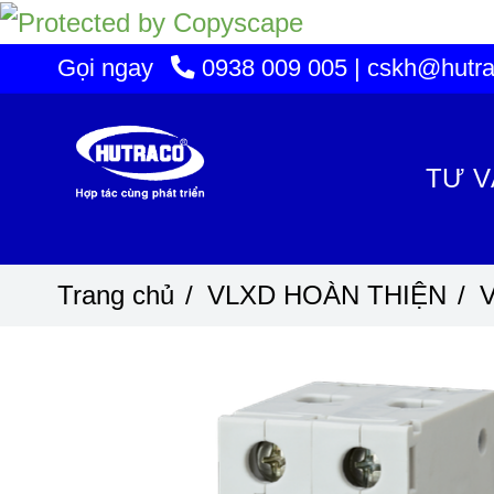
Gọi ngay
0938 009 005 | cskh@hutra
TƯ V
Trang chủ
/
VLXD HOÀN THIỆN
/
V