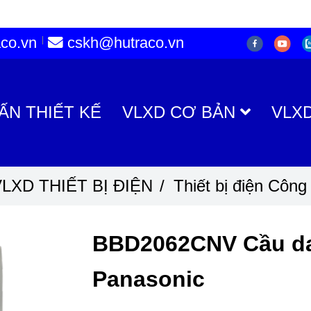
co.vn
cskh@hutraco.vn
ẤN THIẾT KẾ
VLXD CƠ BẢN
VLX
LXD THIẾT BỊ ĐIỆN
/
Thiết bị điện Côn
BBD2062CNV Cầu da
Panasonic