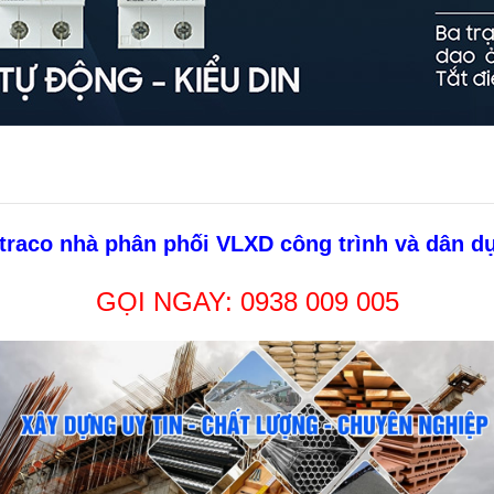
traco nhà phân phối VLXD công trình và dân d
GỌI NGAY:
0938 009 005