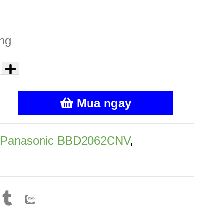
ng
Mua ngay
A Panasonic BBD2062CNV
,