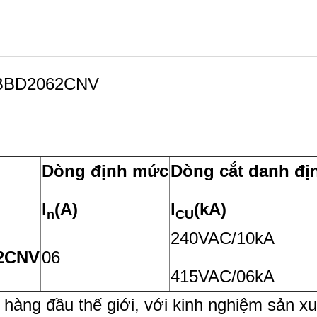
c BBD2062CNV
Dòng định mức
Dòng cắt danh đ
l
(A)
l
(kA)
n
CU
240VAC/10kA
2CNV
06
415VAC/06kA
 hàng đầu thế giới, với kinh nghiệm sản xu