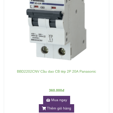
BBD2202CNV Cầu dao CB tép 2P 20A Panasonic
360.000đ
Mua ngay
Thêm giỏ hàng