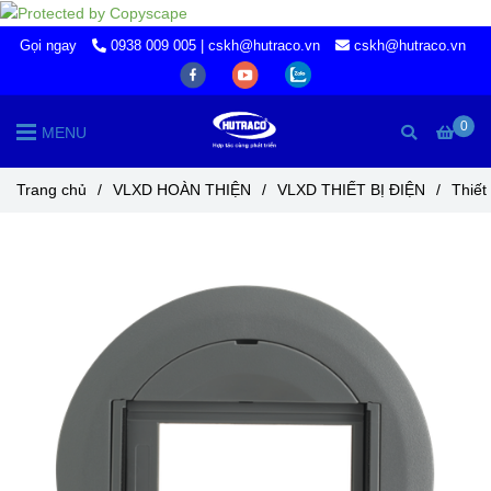
Gọi ngay
0938 009 005 | cskh@hutraco.vn
cskh@hutraco.vn
0
MENU
Trang chủ
/
VLXD HOÀN THIỆN
/
VLXD THIẾT BỊ ĐIỆN
/
Thiết