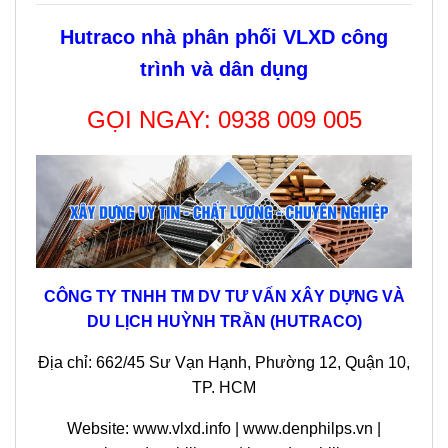
Hutraco nhà phân phối VLXD công
trình và dân dụng
GỌI NGAY:
0938 009 005
CÔNG TY TNHH TM DV TƯ VẤN XÂY DỰNG VÀ
DU LỊCH HUỲNH TRẦN (HUTRACO)
Địa chỉ:
662/45 Sư Vạn Hạnh, Phường 12, Quận 10,
TP. HCM
Website: www.vlxd.info | www.denphilps.vn |